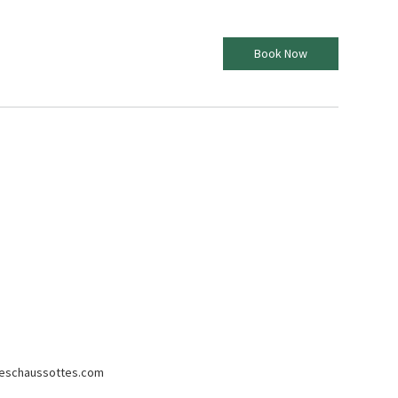
Book Now
eschaussottes.com