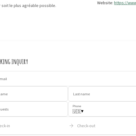
Website:
https://ww
 soit le plus agréable possible.
king inquiry
mail
Name
Last name
Phone
uests
▾
🇺🇸
eck-in
Check-out