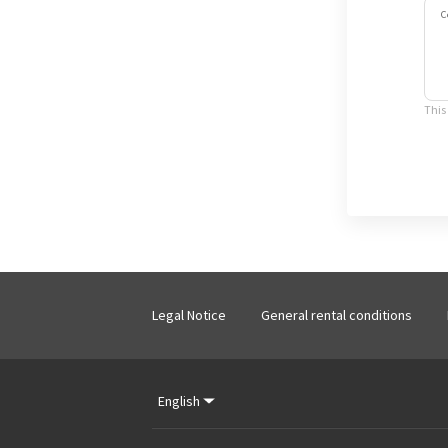
C
This
Legal Notice
General rental conditions
English