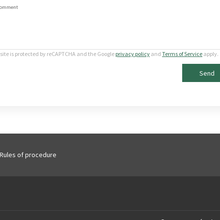
omment
 site is protected by reCAPTCHA and the Google
privacy policy
and
Terms of Service
apply.
Send
Rules of procedure