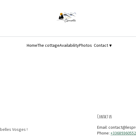
▾
Home
The cottage
Availability
Photos
Contact
Contact us
Email:
contact@lespr
 belles Vosges !
Phone:
+33689360552